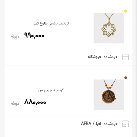
گردنبند برنجی طلوعِ تهی
990,000
فروشنده:
فروشگاه
گردنبند چوبی من
880,000
فروشنده:
افرا / AFRA