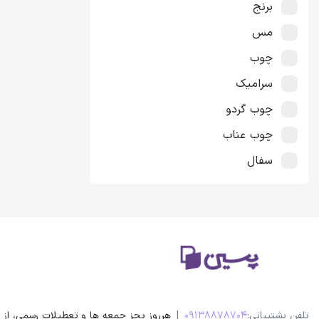
برنج
مس
چوب
سرامیک
چوب گردو
چوب عناب
سفال
چوب عناب دو رنگ
چوب عناب تک‌رنگ
چوب گلابی
تلفن پشتیبانی:
09138878704
|
هرروز بجز جمعه ها و تعطیلات رسمی، از ساعت 9 الی 21 پاسخگوی شما عزی